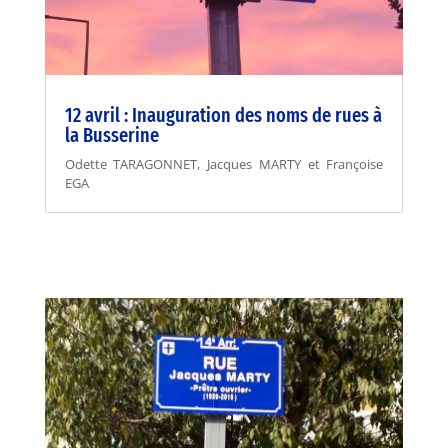
12 avril : Inauguration des noms de rues à
la Busserine
Odette TARAGONNET, Jacques MARTY et Françoise
EGA