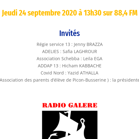
Jeudi 24 septembre 2020 à 13h30 sur 88,4 FM
Invités
Régie service 13 : Jenny BRAZZA
ADELIES : Safia LAGHROUR
Association Schebba : Leila EGA
ADDAP 13 : Hicham KABBACHE
Covid Nord : Yazid ATHALLA
Association des parents d’élève de Picon-Busserine ) : la président