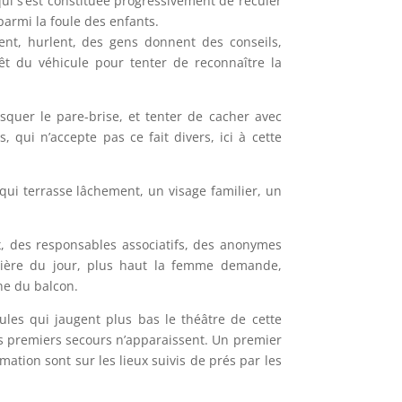
ui s’est constituée progressivement de reculer
armi la foule des enfants.
ent, hurlent, des gens donnent des conseils,
rêt du véhicule pour tenter de reconnaître la
quer le pare-brise, et tenter de cacher avec
ui n’accepte pas ce fait divers, ici à cette
qui terrasse lâchement, un visage familier, un
, des responsables associatifs, des anonymes
umière du jour, plus haut la femme demande,
ne du balcon.
les qui jaugent plus bas le théâtre de cette
es premiers secours n’apparaissent. Un premier
tion sont sur les lieux suivis de prés par les