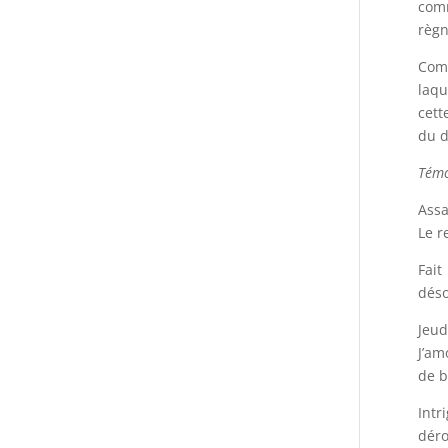
comm
règn
Comm
laqu
cett
du d
Témo
Assa
Le r
Fait
déso
Jeud
J’am
de b
Intr
déro