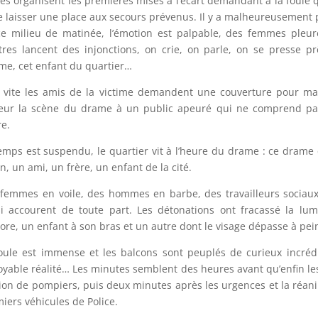
es organisent les premières mises à l’écart demandant à la foule q
e laisser une place aux secours prévenus. Il y a malheureusement p
e milieu de matinée, l’émotion est palpable, des femmes pleur
tres lancent des injonctions, on crie, on parle, on se presse p
ime, cet enfant du quartier…
 vite les amis de la victime demandent une couverture pour mas
ur la scène du drame à un public apeuré qui ne comprend pas, q
e.
emps est suspendu, le quartier vit à l’heure du drame : ce drame 
in, un ami, un frère, un enfant de la cité.
femmes en voile, des hommes en barbe, des travailleurs sociaux
i accourent de toute part. Les détonations ont fracassé la l
ore, un enfant à son bras et un autre dont le visage dépasse à pei
oule est immense et les balcons sont peuplés de curieux incrédu
oyable réalité… Les minutes semblent des heures avant qu’enfin l
on de pompiers, puis deux minutes après les urgences et la réanima
iers véhicules de Police.