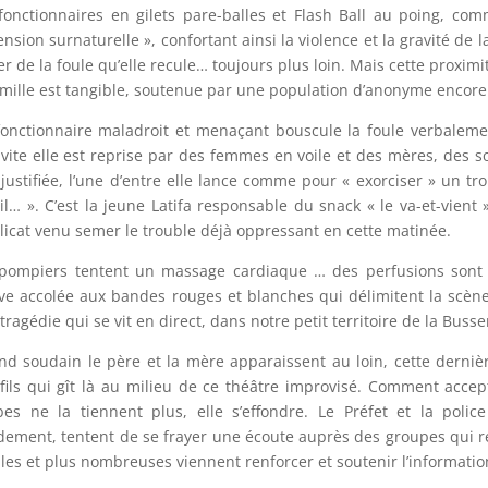
fonctionnaires en gilets pare-balles et Flash Ball au poing, comm
nsion surnaturelle », confortant ainsi la violence et la gravité de l
er de la foule qu’elle recule… toujours plus loin. Mais cette proximi
amille est tangible, soutenue par une population d’anonyme encore
onctionnaire maladroit et menaçant bouscule la foule verbaleme
 vite elle est reprise par des femmes en voile et des mères, des s
justifiée, l’une d’entre elle lance comme pour « exorciser » un 
il… ». C’est la jeune Latifa responsable du snack « le va-et-vient
licat venu semer le trouble déjà oppressant en cette matinée.
pompiers tentent un massage cardiaque … des perfusions sont in
ve accolée aux bandes rouges et blanches qui délimitent la scène
tragédie qui se vit en direct, dans notre petit territoire de la Busse
d soudain le père et la mère apparaissent au loin, cette dernièr
fils qui gît là au milieu de ce théâtre improvisé. Comment accept
es ne la tiennent plus, elle s’effondre. Le Préfet et la police 
dement, tentent de se frayer une écoute auprès des groupes qui ré
bles et plus nombreuses viennent renforcer et soutenir l’informatio