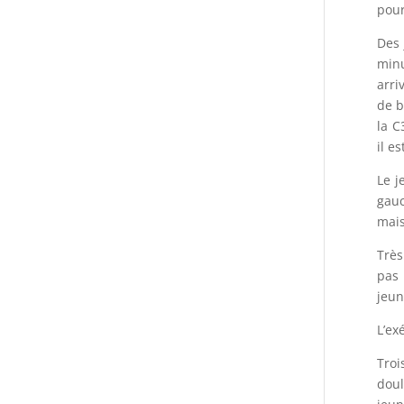
pour
Des 
minu
arri
de b
la C
il e
Le j
gauc
mais
Très
pas 
jeun
L’ex
Troi
doul