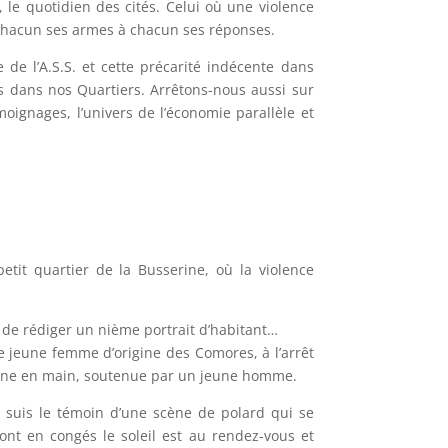
 le quotidien des cités. Celui où une violence
À chacun ses armes à chacun ses réponses.
e l’A.S.S. et cette précarité indécente dans
rs dans nos Quartiers. Arrêtons-nous aussi sur
oignages, l’univers de l’économie parallèle et
petit quartier de la Busserine, où la violence
in de rédiger un nième portrait d’habitant…
ne jeune femme d’origine des Comores, à l’arrêt
éphone en main, soutenue par un jeune homme.
e suis le témoin d’une scène de polard qui se
nt en congés le soleil est au rendez-vous et