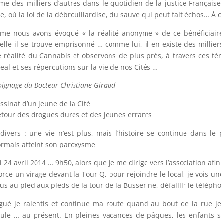
e des milliers d’autres dans le quotidien de la justice Française,
e, où la loi de la débrouillardise, du sauve qui peut fait échos… 
e nous avons évoqué « la réalité anonyme » de ce bénéficiaire d
elle il se trouve emprisonné … comme lui, il en existe des millie
e réalité du Cannabis et observons de plus prés, à travers ces tém
eal et ses répercutions sur la vie de nos Cités …
ignage du Docteur Christiane Giraud
ssinat d’un jeune de la Cité
etour des drogues dures et des jeunes errants
 divers : une vie n’est plus, mais l’histoire se continue dans le 
rmais atteint son paroxysme
i 24 avril 2014 … 9h50, alors que je me dirige vers l’association af
orce un virage devant la Tour Q, pour rejoindre le local, je vois u
us au pied aux pieds de la tour de la Busserine, défaillir le tél
igué je ralentis et continue ma route quand au bout de la rue j
ule … au présent. En pleines vacances de pâques, les enfants so