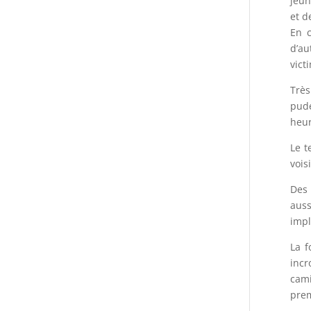
jeun
et d
En c
d’au
vict
Très
pude
heur
Le t
vois
Des 
auss
impl
La f
incr
cami
prem