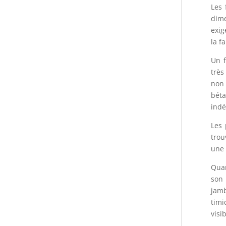
Les 
dime
exig
la f
Un f
très
non 
béta
indé
Les 
trou
une 
Quan
son 
jamb
timi
visi