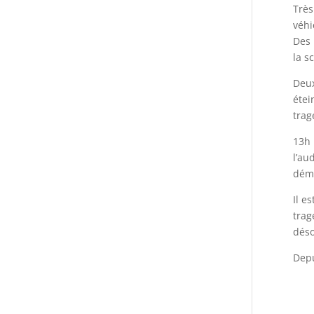
Très
véhi
Des 
la s
Deux
étei
trag
13h 
l’au
démi
Il e
trag
déso
Depu