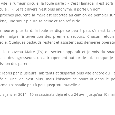
 vite la rumeur circule, la foule parle : « c’est Hamada, il est sorti
cule … ». Le fait divers n’est plus anonyme, il porte un nom.
proches pleurent, la mère est escortée au camion de pompier sur 
cène, une sœur pleure sa peine et son refus de…
 heures plus tard, la foule se disperse peu à peu, s’en est fait 
nte malgré l’intervention des premiers secours. Chacun retou
édie. Quelques badauds restent et assistent aux dernières opérati
: le nouveau Maire (FN) de secteur apparaît et je vois du snac
dace des agresseurs, un attroupement autour de lui. Lorsque je 
ssion des parents…
st repris par plusieurs Habitants et disparaît plus vite encore qu’il
édie. Une vie n’est plus, mais l’histoire se poursuit dans le pe
rmais s’installe peu à peu. Jusqu’où ira-t-elle ?
is janvier 2014 : 10 assassinats déjà et du 24 avril jusqu’au 10 ma