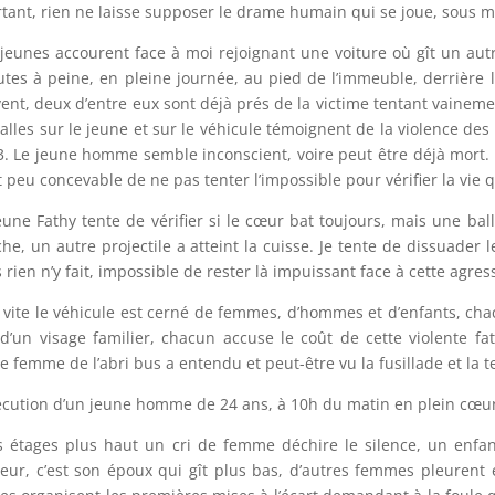
tant, rien ne laisse supposer le drame humain qui se joue, sous m
jeunes accourent face à moi rejoignant une voiture où gît un autr
tes à peine, en pleine journée, au pied de l’immeuble, derrière l
vent, deux d’entre eux sont déjà prés de la victime tentant vaineme
alles sur le jeune et sur le véhicule témoignent de la violence des fa
3. Le jeune homme semble inconscient, voire peut être déjà mort. L
st peu concevable de ne pas tenter l’impossible pour vérifier la vie 
eune Fathy tente de vérifier si le cœur bat toujours, mais une ball
he, un autre projectile a atteint la cuisse. Je tente de dissuader 
 rien n’y fait, impossible de rester là impuissant face à cette agres
 vite le véhicule est cerné de femmes, d’hommes et d’enfants, chac
d’un visage familier, chacun accuse le coût de cette violente fa
e femme de l’abri bus a entendu et peut-être vu la fusillade et la t
écution d’un jeune homme de 24 ans, à 10h du matin en plein cœur 
s étages plus haut un cri de femme déchire le silence, un enfant
eur, c’est son époux qui gît plus bas, d’autres femmes pleurent e