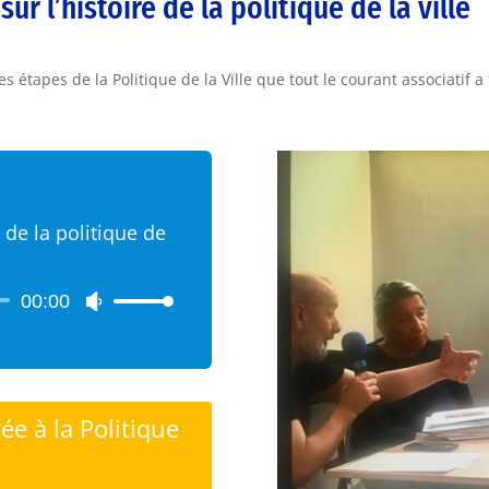
r l’histoire de la politique de la ville
es étapes de la Politique de la Ville que tout le courant associatif 
 de la politique de
00:00
Utilisez
les
flèches
haut/bas
pour
ée à la Politique
augmenter
ou
diminuer