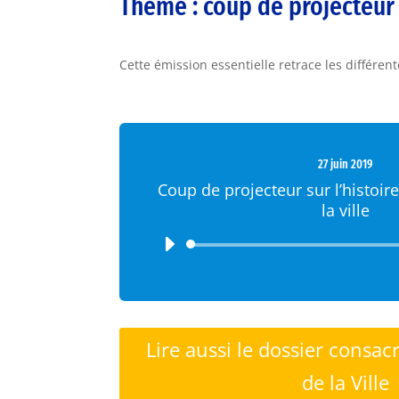
Thème : coup de projecteur su
Cette émission essentielle retrace les différent
27 juin 2019
Coup de projecteur sur l’histoire
la ville
Lecteur
audio
Lire aussi le dossier consacr
de la Ville